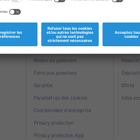
Informations
Servi
Magasins
Points 
Modes de paiement
Newslet
Foire aux questions
Dépliant
Garantie
Offres
Paramètres des cookies
Infos es
Coordonnées d'entreprise
Privacy protection
Privacy protection App