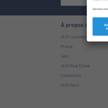
À propos de nous
ALDI Luxembourg
Presse
Jobs
ALDI Real Estate
Compliance
ALDI Nord