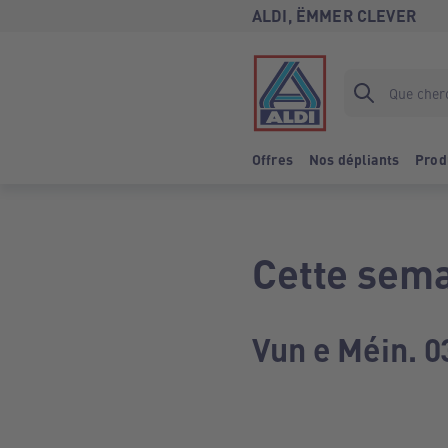
ALDI, ËMMER CLEVER
Offres
Nos dépliants
Prod
Cette sema
Vun e Méin. 0