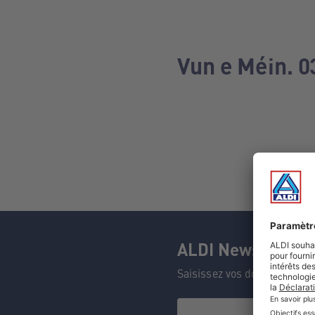
Vun e Méin. 0
ALDI Newsletter
Saisissez vos données et n