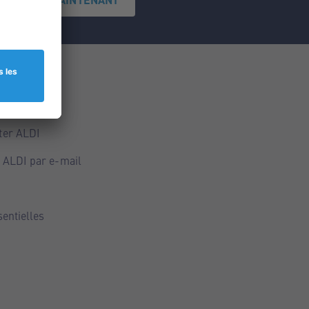
ce
ALDI
ter ALDI
 ALDI par e-mail
sentielles