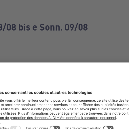
3/08 bis e Sonn. 09/08
e manquez aucune de nos offres.
S