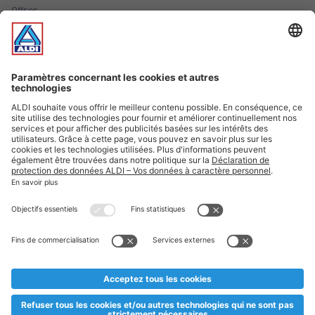
Offres
Infos essentielles
Suivez ALDI Luxembourg
Textes marqués d'un astérisque et mentions légales
* Dës Artikele sinn nëmme momentan an eisem Sortiment an
esoulaang bis de Stock eidel ass. Mir soen Iech Merci fir Äert
Versteesdemech falls d'Artikelen trotz enger genauer
Planifikatioun ausverkaaft sollte sinn. De VALORLUX-Präis an
d’TVA sinn inklusiv.
** Op dësem Site huet d'Benotze vun der männlecher Form eng
besser Liesbarkeet am Sënn an huet keng diskriminéierend