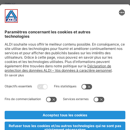
Offres
Infos essentielles
Suivez ALDI Luxembourg
Textes marqués d'un astérisque et mentions légales
* Dës Artikele sinn nëmme momentan an eisem Sortiment an
esoulaang bis de Stock eidel ass. Mir soen Iech Merci fir Äert
Versteesdemech falls d'Artikelen trotz enger genauer
Planifikatioun ausverkaaft sollte sinn. De VALORLUX-Präis an
d’TVA sinn inklusiv.
** Op dësem Site huet d'Benotze vun der männlecher Form eng
besser Liesbarkeet am Sënn an huet keng diskriminéierend