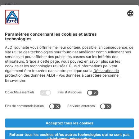
Offres
Infos essentielles
Suivez ALDI Luxembourg
Textes marqués d'un astérisque et mentions légales
* Dës Artikele sinn nëmme momentan an eisem Sortiment an
esoulaang bis de Stock eidel ass. Mir soen Iech Merci fir Äert
Versteesdemech falls d'Artikelen trotz enger genauer
Planifikatioun ausverkaaft sollte sinn. De VALORLUX-Präis an
d’TVA sinn inklusiv.
** Op dësem Site huet d'Benotze vun der männlecher Form eng
besser Liesbarkeet am Sënn an huet keng diskriminéierend