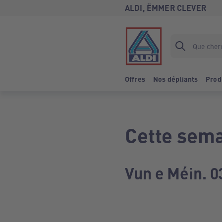
ALDI, ËMMER CLEVER
Offres
Nos dépliants
Prod
Cette sema
Vun e Méin. 0