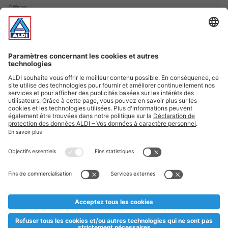
Offres
Infos essentielles
Suivez ALDI Luxembourg
Textes marqués d'un astérisque et mentions légales
* Dës Artikele sinn nëmme momentan an eisem Sortiment an
esoulaang bis de Stock eidel ass. Mir soen Iech Merci fir Äert
Versteesdemech falls d'Artikelen trotz enger genauer
Planifikatioun ausverkaaft sollte sinn. De VALORLUX-Präis an
d’TVA sinn inklusiv.
** Op dësem Site huet d'Benotze vun der männlecher Form eng
besser Liesbarkeet am Sënn an huet keng diskriminéierend