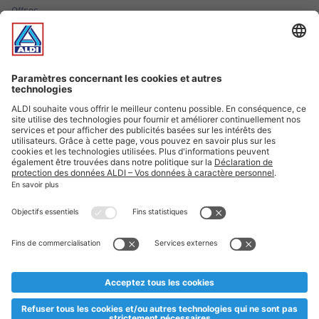
Offres
Infos essentielles
Suivez ALDI Luxembourg
Textes marqués d'un astérisque et mentions légales
* Dës Artikele sinn nëmme momentan an eisem Sortiment an
esoulaang bis de Stock eidel ass. Mir soen Iech Merci fir Äert
Versteesdemech falls d'Artikelen trotz enger genauer
Planifikatioun ausverkaaft sollte sinn. De VALORLUX-Präis an
d’TVA sinn inklusiv.
** Op dësem Site huet d'Benotze vun der männlecher Form eng
besser Liesbarkeet am Sënn an huet keng diskriminéierend