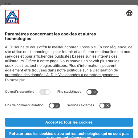
Offres
Infos essentielles
Suivez ALDI Luxembourg
Textes marqués d'un astérisque et mentions légales
* Dës Artikele sinn nëmme momentan an eisem Sortiment an
esoulaang bis de Stock eidel ass. Mir soen Iech Merci fir Äert
Versteesdemech falls d'Artikelen trotz enger genauer
Planifikatioun ausverkaaft sollte sinn. De VALORLUX-Präis an
d’TVA sinn inklusiv.
** Op dësem Site huet d'Benotze vun der männlecher Form eng
besser Liesbarkeet am Sënn an huet keng diskriminéierend