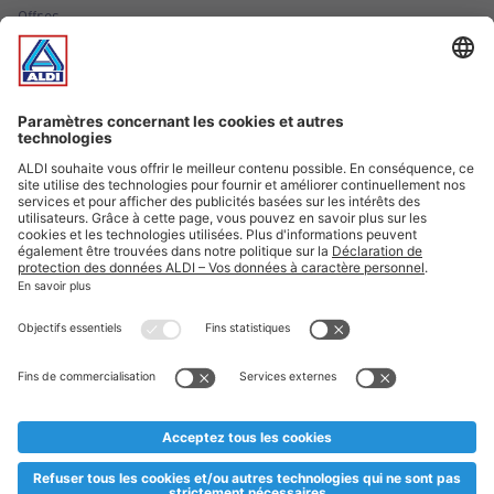
Offres
Infos essentielles
Suivez ALDI Luxembourg
Textes marqués d'un astérisque et mentions légales
* Dës Artikele sinn nëmme momentan an eisem Sortiment an
esoulaang bis de Stock eidel ass. Mir soen Iech Merci fir Äert
Versteesdemech falls d'Artikelen trotz enger genauer
Planifikatioun ausverkaaft sollte sinn. De VALORLUX-Präis an
d’TVA sinn inklusiv.
** Op dësem Site huet d'Benotze vun der männlecher Form eng
besser Liesbarkeet am Sënn an huet keng diskriminéierend