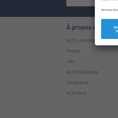
À propos de nous
ALDI Luxembourg
Presse
Jobs
ALDI Real Estate
Compliance
ALDI Nord