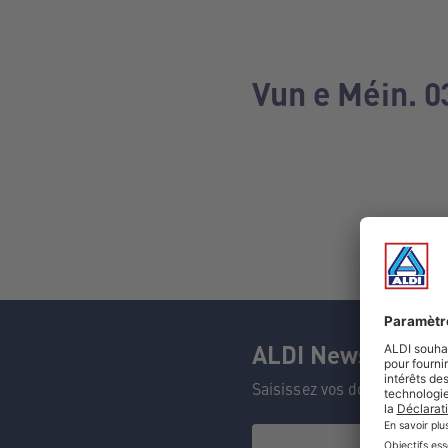
Vun e Méin. 0
ALDI Newsletter
Saisissez vos données et n