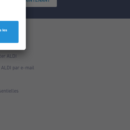
ce
ALDI
ter ALDI
 ALDI par e-mail
sentielles