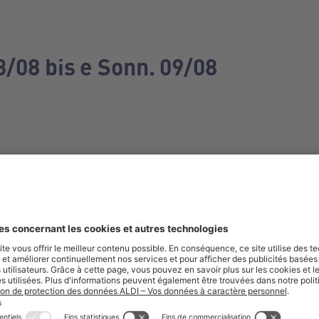
3/08 bis e Sonn. 09/08
e manquez aucune de nos offres.
S