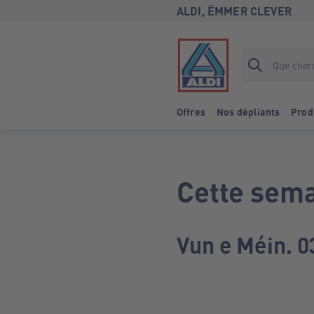
ALDI, ËMMER CLEVER
Offres
Nos dépliants
Prod
Cette sema
Vun e Méin. 0