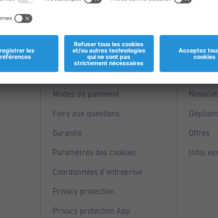
Informations
Servi
Magasins
Points 
Modes de paiement
Newslet
Foire aux questions
Dépliant
Garantie
Offres
Paramètres des cookies
Infos es
Coordonnées d'entreprise
Privacy protection
Privacy protection App