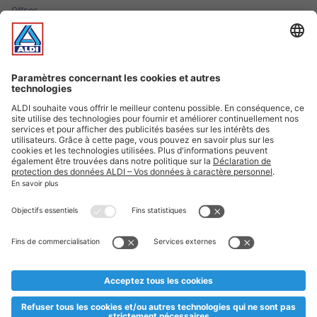
Offres
Infos essentielles
Suivez ALDI Luxembourg
Textes marqués d'un astérisque et mentions légales
* Dës Artikele sinn nëmme momentan an eisem Sortiment an
esoulaang bis de Stock eidel ass. Mir soen Iech Merci fir Äert
Versteesdemech falls d'Artikelen trotz enger genauer
Planifikatioun ausverkaaft sollte sinn. De VALORLUX-Präis an
d’TVA sinn inklusiv.
** Op dësem Site huet d'Benotze vun der männlecher Form eng
besser Liesbarkeet am Sënn an huet keng diskriminéierend