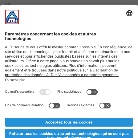
Offres
Infos essentielles
Suivez ALDI Luxembourg
Textes marqués d'un astérisque et mentions légales
* Dës Artikele sinn nëmme momentan an eisem Sortiment an
esoulaang bis de Stock eidel ass. Mir soen Iech Merci fir Äert
Versteesdemech falls d'Artikelen trotz enger genauer
Planifikatioun ausverkaaft sollte sinn. De VALORLUX-Präis an
d’TVA sinn inklusiv.
** Op dësem Site huet d'Benotze vun der männlecher Form eng
besser Liesbarkeet am Sënn an huet keng diskriminéierend