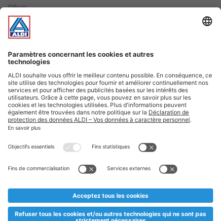
Offres
Infos essentielles
Suivez ALDI Luxembourg
Textes marqués d'un astérisque et mentions légales
* Dës Artikele sinn nëmme momentan an eisem Sortiment an
esoulaang bis de Stock eidel ass. Mir soen Iech Merci fir Äert
Versteesdemech falls d'Artikelen trotz enger genauer
Planifikatioun ausverkaaft sollte sinn. De VALORLUX-Präis an
d’TVA sinn inklusiv.
** Op dësem Site huet d'Benotze vun der männlecher Form eng
besser Liesbarkeet am Sënn an huet keng diskriminéierend