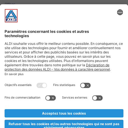
Offres
Infos essentielles
Suivez ALDI Luxembourg
Textes marqués d'un astérisque et mentions légales
* Dës Artikele sinn nëmme momentan an eisem Sortiment an
esoulaang bis de Stock eidel ass. Mir soen Iech Merci fir Äert
Versteesdemech falls d'Artikelen trotz enger genauer
Planifikatioun ausverkaaft sollte sinn. De VALORLUX-Präis an
d’TVA sinn inklusiv.
** Op dësem Site huet d'Benotze vun der männlecher Form eng
besser Liesbarkeet am Sënn an huet keng diskriminéierend