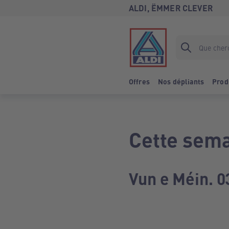
ALDI, ËMMER CLEVER
Offres
Nos dépliants
Prod
Cette sema
Vun e Méin. 0