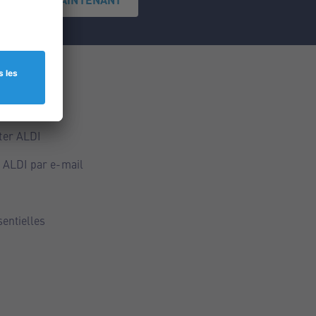
ce
ALDI
ter ALDI
 ALDI par e-mail
sentielles