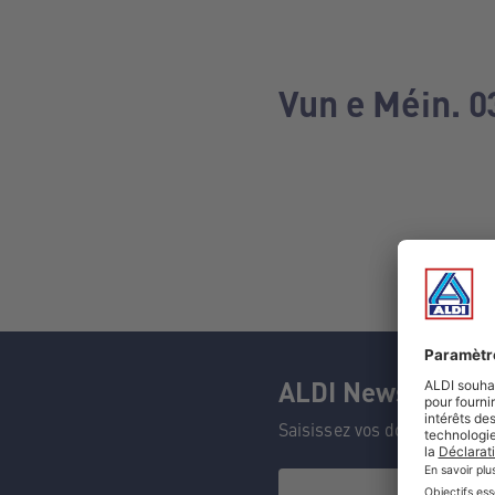
Vun e Méin. 0
ALDI Newsletter
Saisissez vos données et n