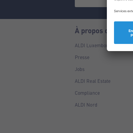
À propos de nous
ALDI Luxembourg
Presse
Jobs
ALDI Real Estate
Compliance
ALDI Nord