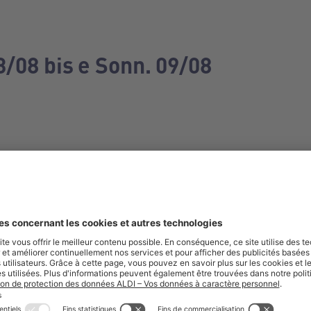
3/08 bis e Sonn. 09/08
e manquez aucune de nos offres.
S