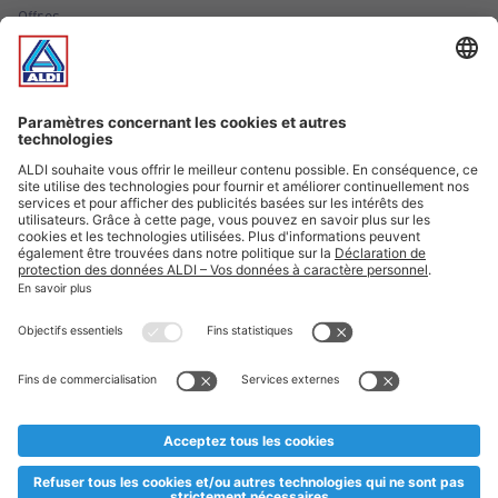
Offres
Infos essentielles
Suivez ALDI Luxembourg
Textes marqués d'un astérisque et mentions légales
* Dës Artikele sinn nëmme momentan an eisem Sortiment an
esoulaang bis de Stock eidel ass. Mir soen Iech Merci fir Äert
Versteesdemech falls d'Artikelen trotz enger genauer
Planifikatioun ausverkaaft sollte sinn. De VALORLUX-Präis an
d’TVA sinn inklusiv.
** Op dësem Site huet d'Benotze vun der männlecher Form eng
besser Liesbarkeet am Sënn an huet keng diskriminéierend