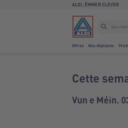
ALDI, ËMMER CLEVER
Offres
Nos dépliants
Prod
Cette sema
Vun e Méin. 0