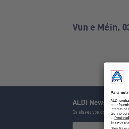
Vun e Méin. 0
ALDI Newsletter
Saisissez vos données et n