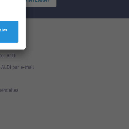
ce
ALDI
ter ALDI
 ALDI par e-mail
sentielles