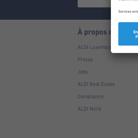
À propos de nous
ALDI Luxembourg
Presse
Jobs
ALDI Real Estate
Compliance
ALDI Nord