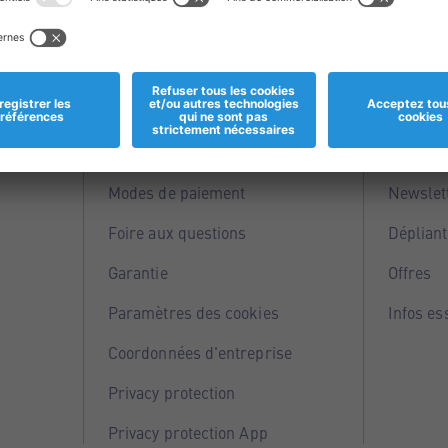
Informations
Servi
Magasins
Points 
Modes de paiement
Newslet
Foire aux questions
Dépliant
Garantie
Offres
Paramètres des cookies
Infos es
Coordonnées d'entreprise
Privacy protection
Privacy protection App