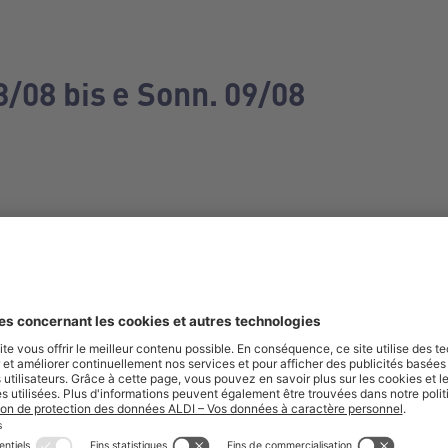
3/08 bis e Sonn. 09/08
e manquez aucune de nos offres.
S