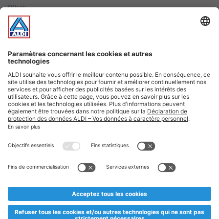
Offres
Infos essentielles
Suivez ALDI Luxembourg
Textes marqués d'un astérisque et mentions légales
* Dës Artikele sinn nëmme momentan an eisem Sortiment an
esoulaang bis de Stock eidel ass. Mir soen Iech Merci fir Äert
Versteesdemech falls d'Artikelen trotz enger genauer
Planifikatioun ausverkaaft sollte sinn. De VALORLUX-Präis an
d’TVA sinn inklusiv.
** Op dësem Site huet d'Benotze vun der männlecher Form eng
besser Liesbarkeet am Sënn an huet keng diskriminéierend