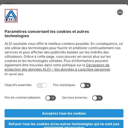
Offres
Infos essentielles
Suivez ALDI Luxembourg
Textes marqués d'un astérisque et mentions légales
* Dës Artikele sinn nëmme momentan an eisem Sortiment an
esoulaang bis de Stock eidel ass. Mir soen Iech Merci fir Äert
Versteesdemech falls d'Artikelen trotz enger genauer
Planifikatioun ausverkaaft sollte sinn. De VALORLUX-Präis an
d’TVA sinn inklusiv.
** Op dësem Site huet d'Benotze vun der männlecher Form eng
besser Liesbarkeet am Sënn an huet keng diskriminéierend