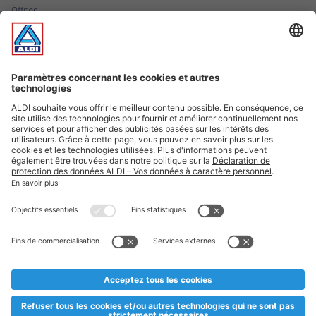
Offres
Infos essentielles
Suivez ALDI Luxembourg
Textes marqués d'un astérisque et mentions légales
* Dës Artikele sinn nëmme momentan an eisem Sortiment an
esoulaang bis de Stock eidel ass. Mir soen Iech Merci fir Äert
Versteesdemech falls d'Artikelen trotz enger genauer
Planifikatioun ausverkaaft sollte sinn. De VALORLUX-Präis an
d’TVA sinn inklusiv.
** Op dësem Site huet d'Benotze vun der männlecher Form eng
besser Liesbarkeet am Sënn an huet keng diskriminéierend