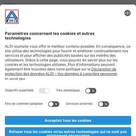
Offres
Infos essentielles
Suivez ALDI Luxembourg
Textes marqués d'un astérisque et mentions légales
* Dës Artikele sinn nëmme momentan an eisem Sortiment an
esoulaang bis de Stock eidel ass. Mir soen Iech Merci fir Äert
Versteesdemech falls d'Artikelen trotz enger genauer
Planifikatioun ausverkaaft sollte sinn. De VALORLUX-Präis an
d’TVA sinn inklusiv.
** Op dësem Site huet d'Benotze vun der männlecher Form eng
besser Liesbarkeet am Sënn an huet keng diskriminéierend